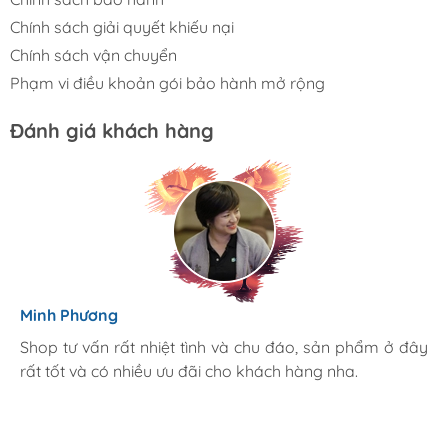
Chính sách giải quyết khiếu nại
Chính sách vận chuyển
Phạm vi điều khoản gói bảo hành mở rộng
Đánh giá khách hàng
Diệu Linh
Minh Phương
Mình rất hài lòng khi đến cửa hàng Nhật Minh Mobile. Ở
Shop tư vấn rất nhiệt tình và chu đáo, sản phẩm ở đây
đây có rất nhiều sản phẩm chính hãng giá tốt hơn so
rất tốt và có nhiều ưu đãi cho khách hàng nha.
với thị trường, cả nhà mình đang sử dụng sản phẩm tại
đây, mình sẽ giới thiệu và ủng hộ nhiệt tình