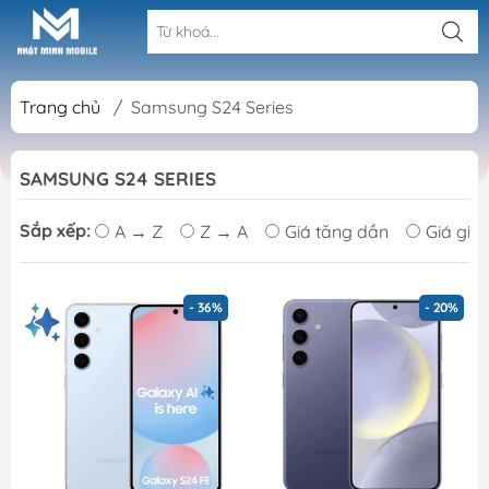
Trang chủ
/
Samsung S24 Series
SAMSUNG S24 SERIES
Sắp xếp:
A → Z
Z → A
Giá tăng dần
Giá giả
- 36%
- 20%