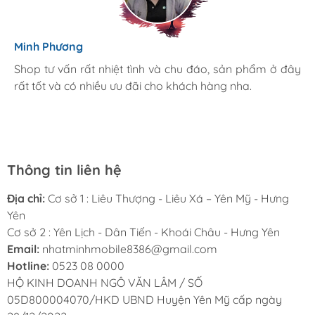
Diệu Linh
Minh Phương
Mình rất hài lòng khi đến cửa hàng Nhật Minh Mobile. Ở
Shop tư vấn rất nhiệt tình và chu đáo, sản phẩm ở đây
đây có rất nhiều sản phẩm chính hãng giá tốt hơn so
rất tốt và có nhiều ưu đãi cho khách hàng nha.
với thị trường, cả nhà mình đang sử dụng sản phẩm tại
đây, mình sẽ giới thiệu và ủng hộ nhiệt tình
Thông tin liên hệ
Địa chỉ:
Cơ sở 1 : Liêu Thượng - Liêu Xá – Yên Mỹ - Hưng
Yên
Cơ sở 2 : Yên Lịch - Dân Tiến - Khoái Châu - Hưng Yên
Email:
nhatminhmobile8386@gmail.com
Hotline:
0523 08 0000
HỘ KINH DOANH NGÔ VĂN LÂM / SỐ
05D800004070/HKD UBND Huyện Yên Mỹ cấp ngày