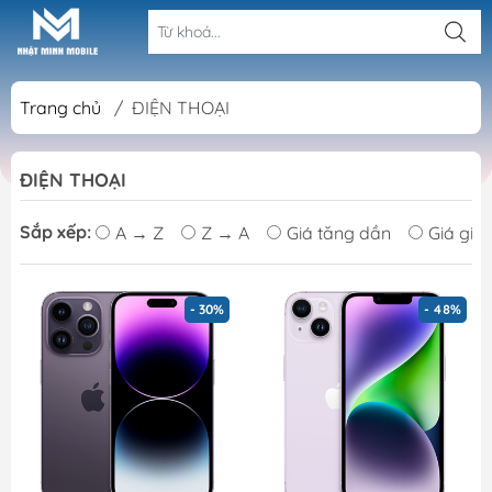
Trang chủ
/
ĐIỆN THOẠI
ĐIỆN THOẠI
Sắp xếp:
A → Z
Z → A
Giá tăng dần
Giá giả
- 30%
- 48%