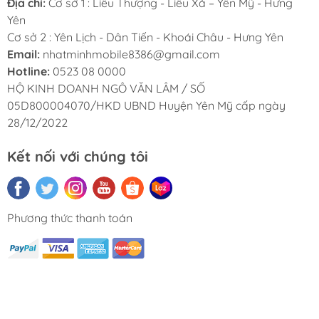
Địa chỉ:
Cơ sở 1 : Liêu Thượng - Liêu Xá – Yên Mỹ - Hưng
Yên
Cơ sở 2 : Yên Lịch - Dân Tiến - Khoái Châu - Hưng Yên
Email:
nhatminhmobile8386@gmail.com
Hotline:
0523 08 0000
HỘ KINH DOANH NGÔ VĂN LÂM / SỐ
05D800004070/HKD UBND Huyện Yên Mỹ cấp ngày
28/12/2022
Kết nối với chúng tôi
Phương thức thanh toán