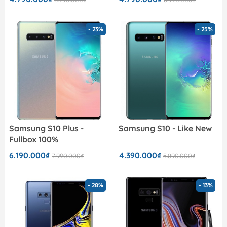
- 23%
- 25%
Samsung S10 Plus -
Samsung S10 - Like New
Fullbox 100%
6.190.000₫
4.390.000₫
7.990.000₫
5.890.000₫
- 28%
- 13%