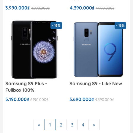
3.990.000₫
4.390.000₫
4.990.000₫
4.990.000₫
- 16%
- 16%
Samsung S9 Plus -
Samsung S9 - Like New
Fullbox 100%
5.190.000₫
3.690.000₫
6.190.000₫
4.390.000₫
«
1
2
3
4
»