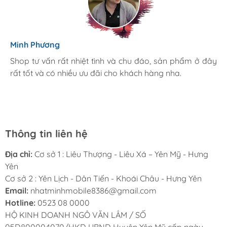
Diệu Linh
Minh Phương
Mình rất hài lòng khi đến cửa hàng Nhật Minh Mobile. Ở
Shop tư vấn rất nhiệt tình và chu đáo, sản phẩm ở đây
đây có rất nhiều sản phẩm chính hãng giá tốt hơn so
rất tốt và có nhiều ưu đãi cho khách hàng nha.
với thị trường, cả nhà mình đang sử dụng sản phẩm tại
đây, mình sẽ giới thiệu và ủng hộ nhiệt tình
Thông tin liên hệ
Địa chỉ:
Cơ sở 1 : Liêu Thượng - Liêu Xá – Yên Mỹ - Hưng
Yên
Cơ sở 2 : Yên Lịch - Dân Tiến - Khoái Châu - Hưng Yên
Email:
nhatminhmobile8386@gmail.com
Hotline:
0523 08 0000
HỘ KINH DOANH NGÔ VĂN LÂM / SỐ