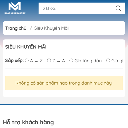
Trang chủ
/
Siêu Khuyến Mãi
SIÊU KHUYẾN MÃI
Sắp xếp:
A → Z
Z → A
Giá tăng dần
Giá giả
Không có sản phẩm nào trong danh mục này.
Hỗ trợ khách hàng