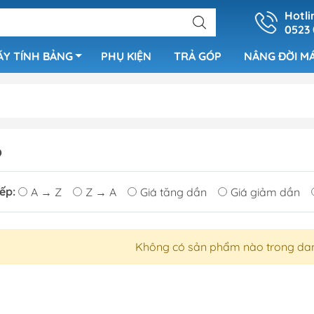
Hotli
0523
ÁY TÍNH BẢNG
PHỤ KIỆN
TRẢ GÓP
NÂNG ĐỜI M
Samsung S26 Series
O
Samsung S25 Series
Samsung S24 Series
ếp:
A → Z
Z → A
Giá tăng dần
Giá giảm dần
Samsung S23 Series
Samsung S22 Series
Samsung S21 Series
Không có sản phẩm nào trong da
Samsung Note20 Series
Samsung Z Fold | Z Flip