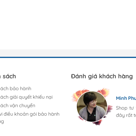
h sách
Đánh giá khách hàng
sách bảo hành
Diệu Lin
ách giải quyết khiếu nại
Minh Ph
Mình rất
sách vận chuyển
Ở đây có
Shop tư 
i điều khoản gói bảo hành
so với 
đây rất 
ng
phẩm tại 