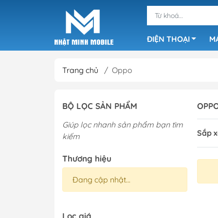
ĐIỆN THOẠI
M
Trang chủ
/
Oppo
iPhone 17 Series
BỘ LỌC SẢN PHẨM
OPP
iPhone 16 Series
Giúp lọc nhanh sản phẩm bạn tìm
iPhone 15 Series
Sắp x
kiếm
iPhone 14 Series
iPhone 13 Series
Thương hiệu
iPhone 12 Series
Đang cập nhật...
iPhone 11 Series
iPhone X Series
Lọc giá