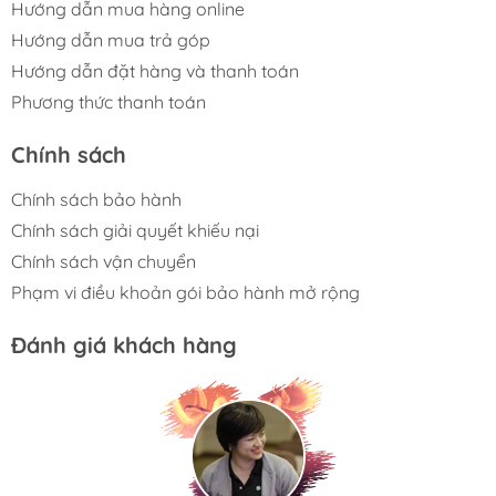
Hướng dẫn mua hàng online
iPhone 15
Hướng dẫn mua trả góp
Thông
iPhone 16 Plus 128GB | Chính hãng
Plus 128GB
Hướng dẫn đặt hàng và thanh toán
số
VN/A
| Chính
Phương thức thanh toán
hãng VN/A
Chính sách
Kích
thước
Chính sách bảo hành
6.7 inches
6.7 inches
màn
Chính sách giải quyết khiếu nại
hình
Chính sách vận chuyển
Công
Phạm vi điều khoản gói bảo hành mở rộng
Super
nghệ
Super Retina XDR OLED
Retina XDR
Đánh giá khách hàng
màn
OLED
hình
Camera chính: 48MP, f/1.6, 26mm,
Focus Pixels 100%, hỗ trợ ảnh có
độ phân giải siêu cao